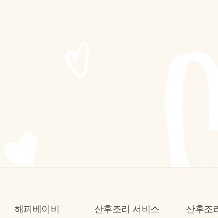
해피베이비
산후조리 서비스
산후조