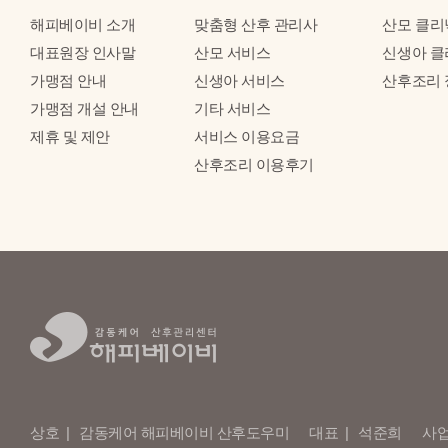
해피베이비 소개
맞춤형 산후 관리사
산모 클리
대표원장 인사말
산모 서비스
신생아 클
가맹점 안내
신생아 서비스
산후조리 
가맹점 개설 안내
기타 서비스
제휴 및 제안
서비스 이용요금
산후조리 이용후기
상호
감동케어 해피베이비 산후도우미
대표
석준희
사