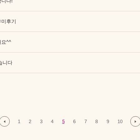
니다!
우미후기
요^^
습니다
1
2
3
4
5
6
7
8
9
10