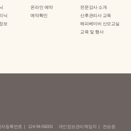
닉
온라인 예약
전문강사 소개
리닉
예약확인
산후관리사 교육
정보
해피베이비 산모교실
교육 및 행사
업자등록번호
124-94-56003
개인정보관리책임자
전승원